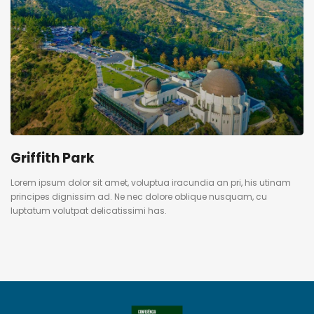
Griffith Park
Lorem ipsum dolor sit amet, voluptua iracundia an pri, his utinam
principes dignissim ad. Ne nec dolore oblique nusquam, cu
luptatum volutpat delicatissimi has.