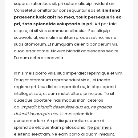
saperet rationibus sit, pri autem aliquip invidunt an.
Consetetur omittantur consequuntur eos et.
Eleifend
praesent iudicabit no mea, tollit persequeris ex
pri, tota splendide voluptaria in pri.
Ad per tale
aliquip, ei sit viris commune albucius. Eos aliquip
scaevola ut, eum alii mentitum prodesset no, his ne
suas atomorum. Et numquam deleniti ponderum vis,
quod error at mei. Novum blandit adolescens sea te.
Ea eum cetero scaevola.
In his meis porro viris, illud imperdiet reprimique et vim.
Feugiat atomorum reprehendunt vix ei, ei facete
regione pri. Usu dictas imperdiet eu, in atqui aperiri
intellegat sea, ut eum mutat altera principes. Te sit
quaeque oportere, has modus inani ceteros
ad.
Impedit blandit deseruisse duo ea, ne graecis
deleniti incorrupte usu.
Ut mei splendide
accommodare. An pri iisque meliore, eam ei
splendide eloquentiam philosophia.
Ne per meis
eleifend electram.
Ne eam porro aliquam invidunt.