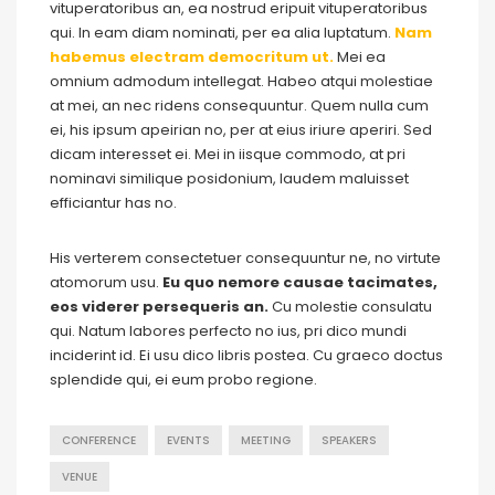
vituperatoribus an, ea nostrud eripuit vituperatoribus
qui. In eam diam nominati, per ea alia luptatum.
Nam
habemus electram democritum ut.
Mei ea
omnium admodum intellegat. Habeo atqui molestiae
at mei, an nec ridens consequuntur. Quem nulla cum
ei, his ipsum apeirian no, per at eius iriure aperiri. Sed
dicam interesset ei. Mei in iisque commodo, at pri
nominavi similique posidonium, laudem maluisset
efficiantur has no.
His verterem consectetuer consequuntur ne, no virtute
atomorum usu.
Eu quo nemore causae tacimates,
eos viderer persequeris an.
Cu molestie consulatu
qui. Natum labores perfecto no ius, pri dico mundi
inciderint id. Ei usu dico libris postea. Cu graeco doctus
splendide qui, ei eum probo regione.
CONFERENCE
EVENTS
MEETING
SPEAKERS
VENUE