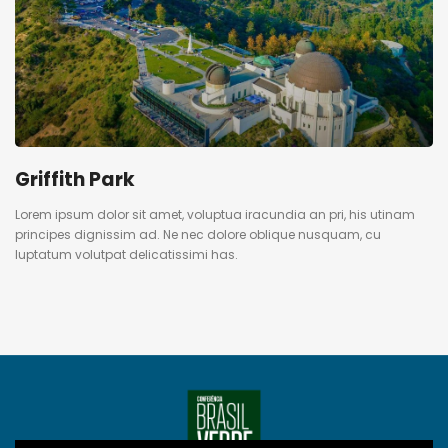
Griffith Park
Lorem ipsum dolor sit amet, voluptua iracundia an pri, his utinam
principes dignissim ad. Ne nec dolore oblique nusquam, cu
luptatum volutpat delicatissimi has.